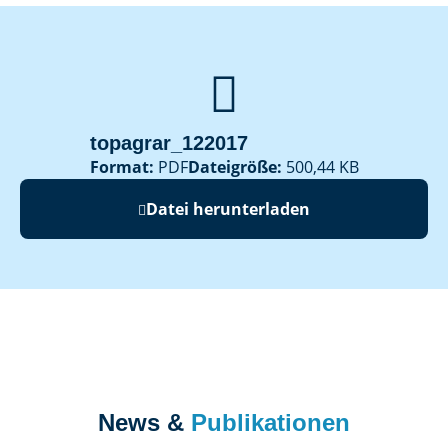

topagrar_122017
Format:
PDF
Dateigröße:
500,44 KB
Datei herunterladen
News &
Publikationen