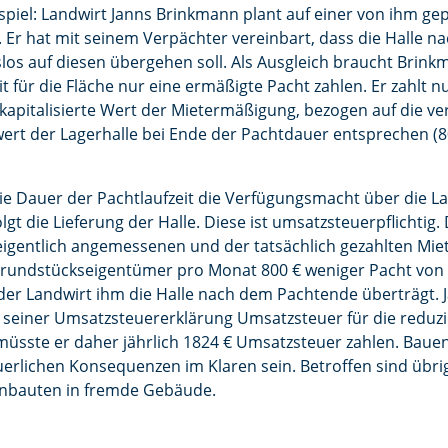
ispiel: Landwirt Janns Brinkmann plant auf einer von ihm g
. Er hat mit seinem Verpächter vereinbart, dass die Halle n
los auf diesen übergehen soll. Als Ausgleich braucht Brin
t für die Fläche nur eine ermäßigte Pacht zahlen. Er zahlt n
 kapitalisierte Wert der Mietermäßigung, bezogen auf die ve
wert der Lagerhalle bei Ende der Pachtdauer entsprechen (
die Dauer der Pachtlaufzeit die Verfügungsmacht über die L
olgt die Lieferung der Halle. Diese ist umsatzsteuerpflichtig.
eigentlich angemessenen und der tatsächlich gezahlten Mie
undstückseigentümer pro Monat 800 € weniger Pacht von ih
 der Landwirt ihm die Halle nach dem Pachtende überträgt
 seiner Umsatzsteuererklärung Umsatzsteuer für die reduzie
 müsste er daher jährlich 1824 € Umsatzsteuer zahlen. Bau
teuerlichen Konsequenzen im Klaren sein. Betroffen sind übr
nbauten in fremde Gebäude.