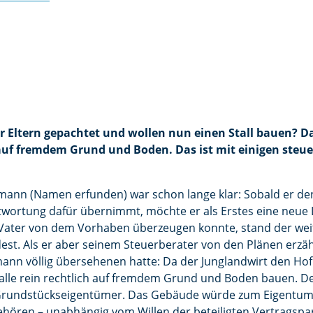
er Eltern gepachtet und wollen nun einen Stall bauen? D
auf fremdem Grund und Boden. Das ist mit einigen steue
mann (Namen erfunden) war schon lange klar: Sobald er den
twortung dafür übernimmt, möchte er als Erstes eine neue L
Vater von dem Vorhaben überzeugen konnte, stand der wei
st. Als er aber seinem Steuerberater von den Plänen erzählt
umann völlig übersehenen hatte: Da der Junglandwirt den Hof
Halle rein rechtlich auf fremdem Grund und Boden bauen. De
Grundstückseigentümer. Das Gebäude würde zum Eigentum
ören – unabhängig vom Willen der beteiligten Vertragspart