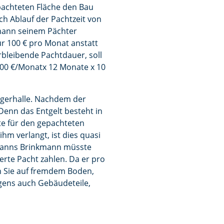
epachteten Fläche den Bau
ach Ablauf der Pachtzeit von
kmann seinem Pächter
ur 100 € pro Monat anstatt
rbleibende Pachtdauer, soll
800 €/Monatx 12 Monate x 10
agerhalle. Nachdem der
 Denn das Entgelt besteht in
te für den gepachteten
m verlangt, ist dies quasi
. Janns Brinkmann müsste
rte Pacht zahlen. Da er pro
en Sie auf fremdem Boden,
igens auch Gebäudeteile,