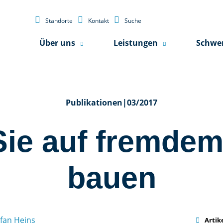



Standorte
Kontakt
Suche
Über uns
Leistungen
Schwe
Publikationen
|
03/2017
ie auf fremde
bauen
fan Heins

Artik