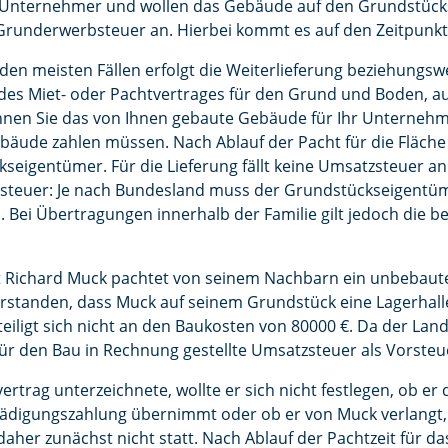
r Unternehmer und wollen das Gebäude auf den Grundstück
Grunderwerbsteuer an. Hierbei kommt es auf den Zeitpunkt 
 den meisten Fällen erfolgt die Weiterlieferung beziehungs
des Miet- oder Pachtvertrages für den Grund und Boden, a
nnen Sie das von Ihnen gebaute Gebäude für Ihr Unternehm
bäude zahlen müssen. Nach Ablauf der Pacht für die Fläche
eigentümer. Für die Lieferung fällt keine Umsatzsteuer a
steuer: Je nach Bundesland muss der Grundstückseigentüm
. Bei Übertragungen innerhalb der Familie gilt jedoch die b
irt Richard Muck pachtet von seinem Nachbarn ein unbebaute
rstanden, dass Muck auf seinem Grundstück eine Lagerhalle 
iligt sich nicht an den Baukosten von 80000 €. Da der Lan
ür den Bau in Rechnung gestellte Umsatzsteuer als Vorsteue
rtrag unterzeichnete, wollte er sich nicht festlegen, ob er 
ädigungszahlung übernimmt oder ob er von Muck verlangt, d
 daher zunächst nicht statt. Nach Ablauf der Pachtzeit für 