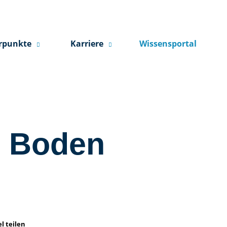
rpunkte
Karriere
Wissensportal
m Boden
el teilen