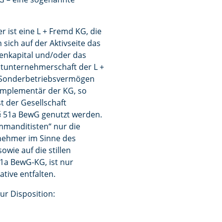
r ist eine L + Fremd KG, die
sich auf der Aktivseite das
genkapital und/oder das
Mitunternehmerschaft der L +
 Sonderbetriebsvermögen
omplementär der KG, so
t der Gesellschaft
 § 51a BewG genutzt werden.
ommanditisten“ nur die
rnehmer im Sinne des
wie auf die stillen
51a BewG-KG, ist nur
tive entfalten.
ur Disposition: