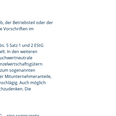
b, der Betriebsteil oder der
e Vorschriften im
s. 5 Satz 1 und 2 EStG
elt. In den weiteren
 buchwertneutrale
nzelwirtschaftsgütern
rn zum sogenannten
er Mitunternehmeranteile,
inschlägig. Auch möglich
chzudenken. Die
KG – eine sogenannte