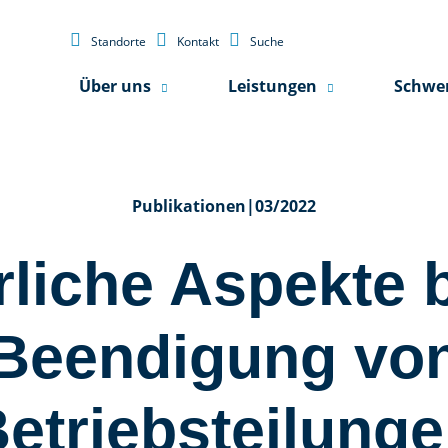



Standorte
Kontakt
Suche
Über uns
Leistungen
Schwe
Publikationen
|
03/2022
rliche Aspekte b
Beendigung vo
etriebsteilung