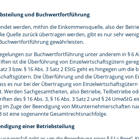
iebsteilung und Buchwertfortführung
eendet werden, mithin die Einkommensquelle, also der Betrie
ie Quelle zurück übertragen werden, gibt es nur sehr wenig
 Buchwertfortführung gewährleisten.
egelungen zur Buchwertfortführung unter anderem in § 6 Ab
iften ist die Überführung von Einzelwirtschaftsgütern gereg
 Satz 3 bzw. § 16 Abs. 3 Satz 2 EStG geht es hingegen um die
schaftsgütern. Die Überführung und die Übertragung von Ei
dass es nur bei der Übertragung von Einzelwirtschaftsgüte
 Werden Sachgesamtheiten, also Betriebe, Teilbetriebe od
iften des § 16 Abs. 3, § 16 Abs. 3 Satz 2 und § 24 UmwStG e
g im Zuge der Beendigung von Mitunternehmerschaften na
 ist eine sogenannte Gesamtrechtsnachfolge.
eendigung einer Betriebsteilung
Ausgangsfall geht es um die Beendigung einer § 51a BewG-