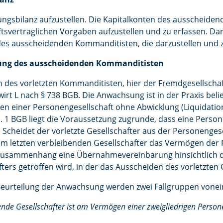
zungsbilanz aufzustellen. Die Kapitalkonten des ausscheid
tsvertraglichen Vorgaben aufzustellen und zu erfassen. Da
es ausscheidenden Kommanditisten, die darzustellen und z
dung des ausscheidenden Kommanditisten
des vorletzten Kommanditisten, hier der Fremdgesellschaft
t L nach § 738 BGB. Die Anwachsung ist in der Praxis belie
 einer Personengesellschaft ohne Abwicklung (Liquidation
 1 BGB liegt die Voraussetzung zugrunde, dass eine Perso
. Scheidet der vorletzte Gesellschafter aus der Personengese
em letzten verbleibenden Gesellschafter das Vermögen der 
m Zusammenhang eine Übernahmevereinbarung hinsichtlich d
ers getroffen wird, in der das Ausscheiden des vorletzten Ge
 Beurteilung der Anwachsung werden zwei Fallgruppen vone
nde Gesellschafter ist am Vermögen einer zweigliedrigen Person