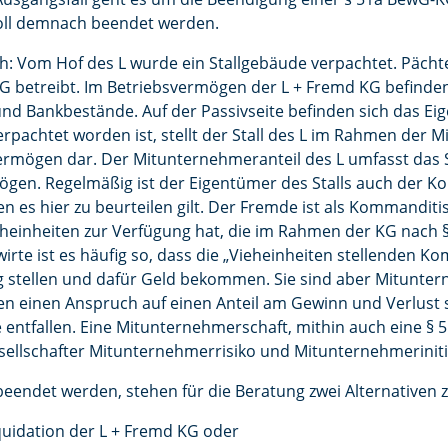
soll demnach beendet werden.
ch: Vom Hof des L wurde ein Stallgebäude verpachtet. Pächte
 betreibt. Im Betriebsvermögen der L + Fremd KG befinden 
nd Bankbestände. Auf der Passivseite befinden sich das Ei
verpachtet worden ist, stellt der Stall des L im Rahmen der 
rmögen dar. Der Mitunternehmeranteil des L umfasst das
en. Regelmäßig ist der Eigentümer des Stalls auch der K
n es hier zu beurteilen gilt. Der Fremde ist als Kommanditis
Vieheinheiten zur Verfügung hat, die im Rahmen der KG nach
irte ist es häufig so, dass die „Vieheinheiten stellenden K
g stellen und dafür Geld bekommen. Sie sind aber Mitunte
en einen Anspruch auf einen Anteil am Gewinn und Verlust so
ie entfallen. Eine Mitunternehmerschaft, mithin auch eine § 
ellschafter Mitunternehmerrisiko und Mitunternehmerinitia
 beendet werden, stehen für die Beratung zwei Alternativen z
iquidation der L + Fremd KG oder