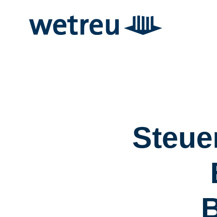
Steue
B