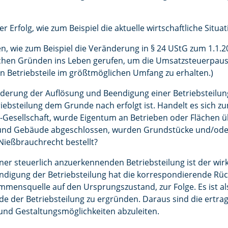
r Erfolg, wie zum Beispiel die aktuelle wirtschaftliche Situ
, wie zum Beispiel die Veränderung in § 24 UStG zum 1.1.20
hen Gründen ins Leben gerufen, um die Umsatzsteuerpausc
n Betriebsteile im größtmöglichen Umfang zu erhalten.)
erung der Auflösung und Beendigung einer Betriebsteilung 
riebsteilung dem Grunde nach erfolgt ist. Handelt es sich z
Gesellschaft, wurde Eigentum an Betrieben oder Flächen ü
 und Gebäude abgeschlossen, wurden Grundstücke und/ode
Nießbrauchrecht bestellt?
ner steuerlich anzuerkennenden Betriebsteilung ist der wi
digung der Betriebsteilung hat die korrespondierende Rück
ensquelle auf den Ursprungszustand, zur Folge. Es ist also
de der Betriebsteilung zu ergründen. Daraus sind die ertra
und Gestaltungsmöglichkeiten abzuleiten.