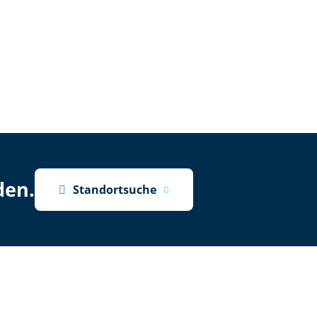
den.

Standortsuche