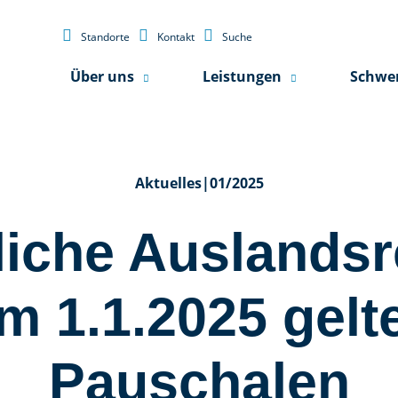



Standorte
Kontakt
Suche
Über uns
Leistungen
Schwe
Aktuelles
|
01/2025
liche Auslandsr
em 1.1.2025 gelt
Pauschalen