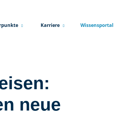
rpunkte
Karriere
Wissensportal
eisen:
en neue