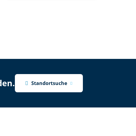
den.

Standortsuche