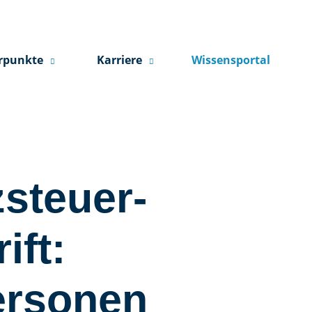
rpunkte
Karriere
Wissensportal
­steuer­
ift:
personen