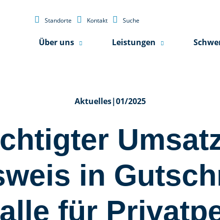



Standorte
Kontakt
Suche
Über uns
Leistungen
Schwe
Aktuelles
|
01/2025
htigter Umsatz
weis in Gutschr
alle für Privat­