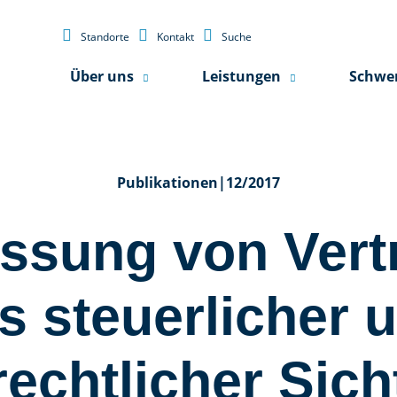



Standorte
Kontakt
Suche
Über uns
Leistungen
Schwe
Publikationen
|
12/2017
ssung von Vert
s steuerlicher 
rechtlicher Sich