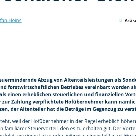
fan Heins

Artik
steuermindernde Abzug von Altenteilsleistungen als Sond
nd forstwirtschaftlichen Betriebes vereinbart worden si
 einen erheblichen steuerlichen und finanziellen Vorteil
 zur Zahlung verpflichtete Hofübernehmer kann nämlich
en, der Altenteiler hat die Beträge im Gegenzug zu vers
steht, weil der Hofübernehmer in der Regel erheblich höher
ein familiärer Steuervorteil, den es zu erhalten gilt. Der Vorte
 erfolgt, verringert wird oder zeitweise eingestellt wird. Ei