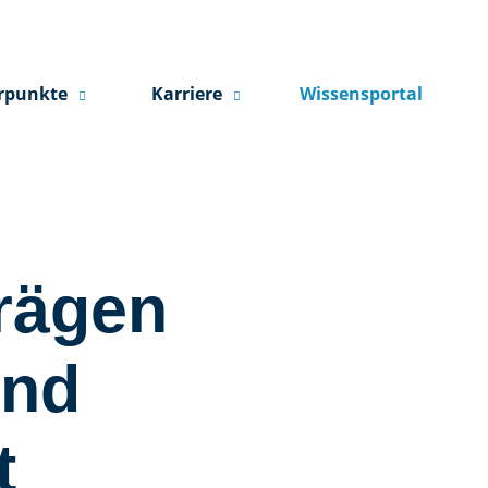
rpunkte
Karriere
Wissensportal
rägen
und
t