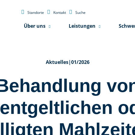



Standorte
Kontakt
Suche
Über uns
Leistungen
Schwe
Aktuelles
|
01/2026
Behandlung vo
entgeltlichen o
lligten Mahlzei