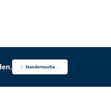
den.

Standortsuche