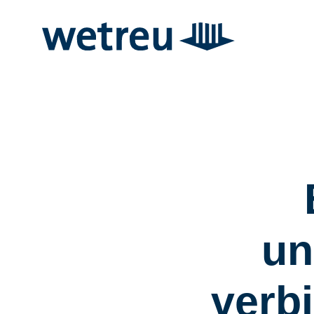
un
verbi