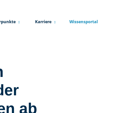
rpunkte
Karriere
Wissensportal
n
der
ten ab